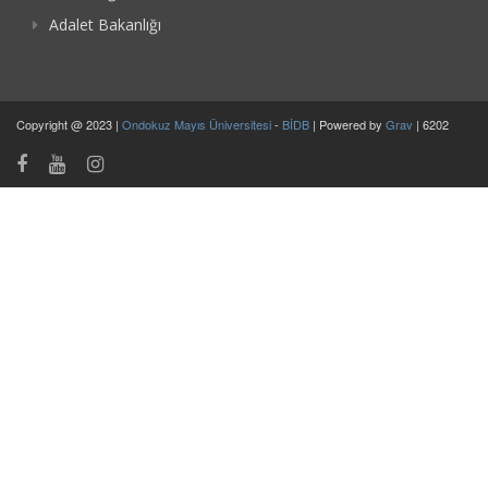
Adalet Bakanlığı
Copyright @ 2023 |
Ondokuz Mayıs Üniversitesi
-
BİDB
| Powered by
Grav
| 6202