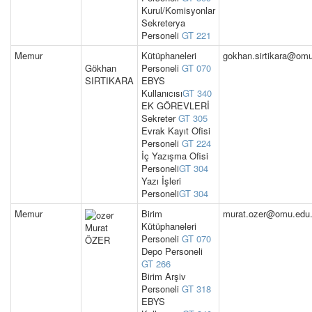
Kurul/Komisyonlar
Sekreterya
Personeli
GT 221
Memur
Kütüphaneleri
gokhan.sirtikara@omu
Gökhan
Personeli
GT 070
SIRTIKARA
EBYS
Kullanıcısı
GT 340
EK GÖREVLERİ
Sekreter
GT 305
Evrak Kayıt Ofisi
Personeli
GT 224
İç Yazışma Ofisi
Personeli
GT 304
Yazı İşleri
Personeli
GT 304
Memur
Birim
murat.ozer@omu.edu.
Kütüphaneleri
Murat
Personeli
GT 070
ÖZER
Depo Personeli
GT 266
Birim Arşiv
Personeli
GT 318
EBYS