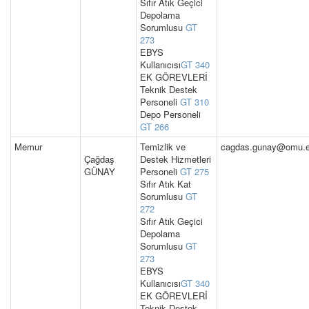
Sıfır Atık Geçici
Depolama
Sorumlusu
GT
273
EBYS
Kullanıcısı
GT 340
EK GÖREVLERİ
Teknik Destek
Personeli
GT 310
Depo Personeli
GT 266
Memur
Temizlik ve
cagdas.gunay@omu.e
Çağdaş
Destek Hizmetleri
GÜNAY
Personeli
GT 275
Sıfır Atık Kat
Sorumlusu
GT
272
Sıfır Atık Geçici
Depolama
Sorumlusu
GT
273
EBYS
Kullanıcısı
GT 340
EK GÖREVLERİ
Teknik Destek