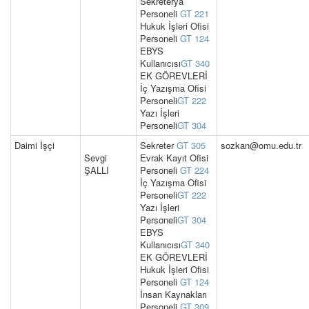
Sekreterya
Personeli
GT 221
Hukuk İşleri Ofisi
Personeli
GT 124
EBYS
Kullanıcısı
GT 340
EK GÖREVLERİ
İç Yazışma Ofisi
Personeli
GT 222
Yazı İşleri
Personeli
GT 304
Daimi İşçi
Sekreter
GT 305
sozkan@omu.edu.tr
Sevgi
Evrak Kayıt Ofisi
ŞALLI
Personeli
GT 224
İç Yazışma Ofisi
Personeli
GT 222
Yazı İşleri
Personeli
GT 304
EBYS
Kullanıcısı
GT 340
EK GÖREVLERİ
Hukuk İşleri Ofisi
Personeli
GT 124
İnsan Kaynakları
Personeli
GT 309