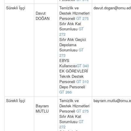
Sürekli İşçi
Temizlik ve
davut.dogan@omu.edu
Davut
Destek Hizmetleri
DOĞAN
Personeli
GT 275
Sıfır Atık Kat
Sorumlusu
GT
272
Sıfır Atık Geçici
Depolama
Sorumlusu
GT
273
EBYS
Kullanıcısı
GT 340
EK GÖREVLERİ
Teknik Destek
Personeli
GT 310
Depo Personeli
GT 266
Sürekli İşçi
Temizlik ve
bayram.mutlu@omu.ed
Bayram
Destek Hizmetleri
MUTLU
Personeli
GT 275
Sıfır Atık Kat
Sorumlusu
GT
272