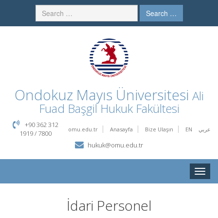
Search …
Ondokuz Mayıs Üniversitesi
Ali
Fuad Başgil Hukuk Fakültesi
+90 362 312
omu.edu.tr
Anasayfa
Bize Ulaşın
EN
عربي
1919 / 7800
hukuk@omu.edu.tr
Toggle
naviga
İdari Personel