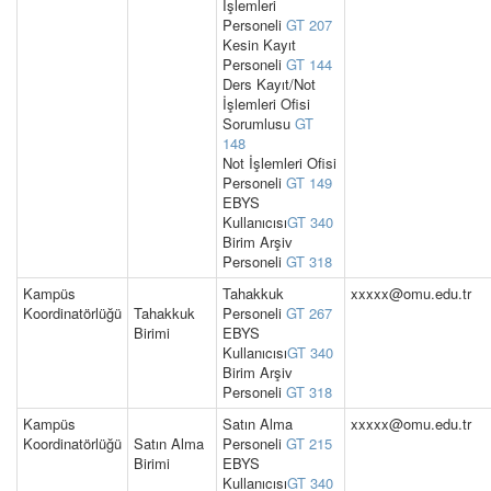
İşlemleri
Personeli
GT 207
Kesin Kayıt
Personeli
GT 144
Ders Kayıt/Not
İşlemleri Ofisi
Sorumlusu
GT
148
Not İşlemleri Ofisi
Personeli
GT 149
EBYS
Kullanıcısı
GT 340
Birim Arşiv
Personeli
GT 318
Kampüs
Tahakkuk
xxxxx@omu.edu.tr
Koordinatörlüğü
Tahakkuk
Personeli
GT 267
Birimi
EBYS
Kullanıcısı
GT 340
Birim Arşiv
Personeli
GT 318
Kampüs
Satın Alma
xxxxx@omu.edu.tr
Koordinatörlüğü
Satın Alma
Personeli
GT 215
Birimi
EBYS
Kullanıcısı
GT 340