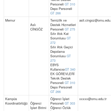
Personeli
GT 310
Depo Personeli
GT 266
Memur
Temizlik ve
asli.cingoz@omu.edu.
Aslı
Destek Hizmetleri
CİNGÖZ
Personeli
GT 275
Sıfır Atık Kat
Sorumlusu
GT
272
Sıfır Atık Geçici
Depolama
Sorumlusu
GT
273
EBYS
Kullanıcısı
GT 340
EK GÖREVLERİ
Teknik Destek
Personeli
GT 310
Depo Personeli
GT 266
Kampüs
Öğrenci İşleri
xxxxx@omu.edu.tr
Koordinatörlüğü
Öğrenci
Personeli
GT 303
İşleri Birimi
Öğrenci Özlük