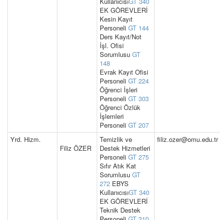
Kullanıcısı
GT 340
EK GÖREVLERİ
Kesin Kayıt
Personeli
GT 144
Ders Kayıt/Not
İşl. Ofisi
Sorumlusu
GT
148
Evrak Kayıt Ofisi
Personeli
GT 224
Öğrenci İşleri
Personeli
GT 303
Öğrenci Özlük
İşlemleri
Personeli
GT 207
Yrd. Hizm.
Temizlik ve
filiz.ozer@omu.edu.tr
Filiz ÖZER
Destek Hizmetleri
Personeli
GT 275
Sıfır Atık Kat
Sorumlusu
GT
272
EBYS
Kullanıcısı
GT 340
EK GÖREVLERİ
Teknik Destek
Personeli
GT 310