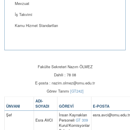
Mevzuat
İş Takvimi
Kamu Hizmet Standartları
Fakülte Sekreteri Nazım ÖLMEZ
Dahili : 78 08
E-posta : nazim.olmez@omu.edu.tr
Görev Tanımı
[GT242]
ADI-
ÜNVANI
SOYADI
GÖREVİ
E-POSTA
Şef
İnsan Kaynakları
esra.avci@omu.edu.tr
Esra AVCI
Personeli
GT 309
Kurul/Komisyonlar