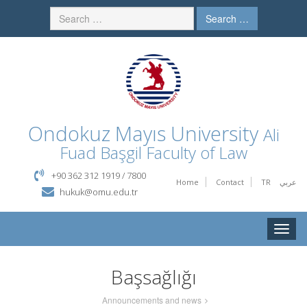
Search …
Ondokuz Mayıs University
Ali
Fuad Başgil Faculty of Law
+90 362 312 1919 / 7800
Home
Contact
TR
عربي
hukuk@omu.edu.tr
Toggle
naviga
Başsağlığı
Announcements and news